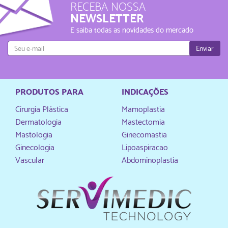
RECEBA NOSSA
NEWSLETTER
E saiba todas as novidades do mercado
Enviar
PRODUTOS PARA
INDICAÇÕES
Cirurgia Plástica
Mamoplastia
Dermatologia
Mastectomia
Mastologia
Ginecomastia
Ginecologia
Lipoaspiracao
Vascular
Abdominoplastia