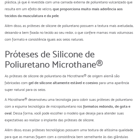
plástica, já que é revestida com uma camada externa de poliuretano vulcanizado que
resulta em um efeito de velcro,
que proporciona muito mais aderência aos
tecidos da musculatura e da pele
.
Além disso, as próteses de silicone de poliuretano possuem a textura mais aveludada,
deixando-a bem fixada no tecido ao seu redor, o que confere mamas mais volumosas
com formato e consistência iguais aos seios naturais.
Próteses de Silicone de
Poliuretano Microthane®
As próteses de silicone de poliuretano da Microthane® de origem alemã são
fabricadas com
gel de silicone altamente estável e coesivo
para uma aparência
super natural para os seios.
A Microthane® desenvolveu uma tecnologia para cobrir suas próteses de poliuretano
com a espuma tecnológica de micropoliuretano nos
formatos redondo, de gota e
oval.
Dessa forma, você pode escolher o modelo que deseja para atender suas
expectativas ao realizar o implante das próteses de silicone.
Além disso, essas próteses tecnológicas possuem uma textura de altíssima qualidade
para que as mamas fiquem com a consistência bem semelhante às das glândulas