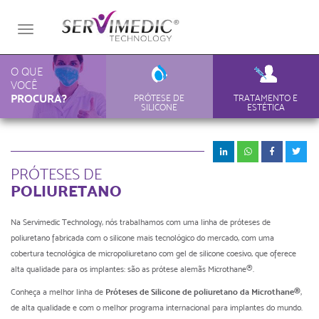
Toggle
navigation
O QUE
VOCÊ
PROCURA?
PRÓTESE DE
TRATAMENTO E
SILICONE
ESTÉTICA
PRÓTESES DE
POLIURETANO
Na Servimedic Technology, nós trabalhamos com uma linha de próteses de
poliuretano fabricada com o silicone mais tecnológico do mercado, com uma
cobertura tecnológica de micropoliuretano com gel de silicone coesivo, que oferece
alta qualidade para os implantes: são as prótese alemãs Microthane®.
Conheça a melhor linha de
Próteses de Silicone de poliuretano da Microthane®
,
de alta qualidade e com o melhor programa internacional para implantes do mundo.