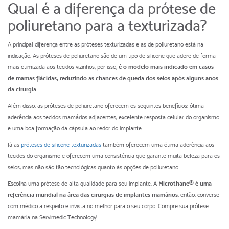
Qual é a diferença da prótese de
poliuretano para a texturizada?
A principal diferença entre as próteses texturizadas e as de poliuretano está na
indicação. As próteses de poliuretano são de um tipo de silicone que adere de forma
mais otimizada aos tecidos vizinhos, por isso,
é o modelo mais indicado em casos
de mamas flácidas, reduzindo as chances de queda dos seios após alguns anos
da cirurgia
.
Além disso, as próteses de poliuretano oferecem os seguintes benefícios: ótima
aderência aos tecidos mamários adjacentes, excelente resposta celular do organismo
e uma boa formação da cápsula ao redor do implante.
Já as
próteses de silicone texturizadas
também oferecem uma ótima aderência aos
tecidos do organismo e oferecem uma consistência que garante muita beleza para os
seios, mas não são tão tecnológicas quanto às opções de poliuretano.
Escolha uma prótese de alta qualidade para seu implante. A
Microthane® é uma
referência mundial na área das cirurgias de implantes mamários
, então, converse
com médico a respeito e invista no melhor para o seu corpo. Compre sua prótese
mamária na Servimedic Technology!