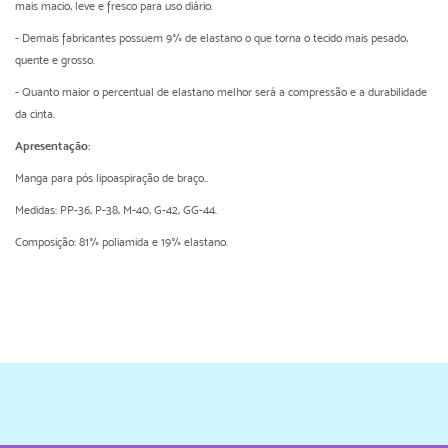
mais macio, leve e fresco para uso diário.
- Demais fabricantes possuem 9% de elastano o que torna o tecido mais pesado,
quente e grosso.
- Quanto maior o percentual de elastano melhor será a compressão e a durabilidade
da cinta.
Apresentação:
Manga para pós lipoaspiração de braço..
Medidas: PP-36, P-38, M-40, G-42, GG-44.
Composição: 81% poliamida e 19% elastano.