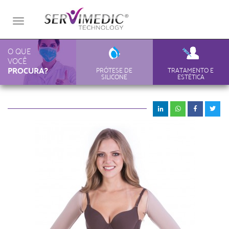
Toggle
navigation
O QUE
VOCÊ
PROCURA?
PRÓTESE DE
TRATAMENTO E
SILICONE
ESTÉTICA