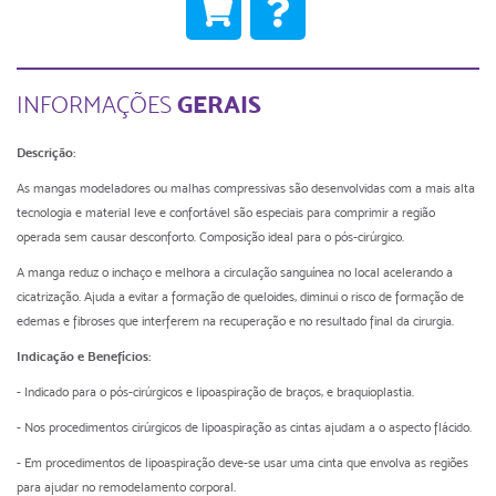
GERAIS
INFORMAÇÕES
Descrição:
As mangas modeladores ou malhas compressivas são desenvolvidas com a mais alta
tecnologia e material leve e confortável são especiais para comprimir a região
operada sem causar desconforto. Composição ideal para o pós-cirúrgico.
A manga reduz o inchaço e melhora a circulação sanguínea no local acelerando a
cicatrização. Ajuda a evitar a formação de queloides, diminui o risco de formação de
edemas e fibroses que interferem na recuperação e no resultado final da cirurgia.
Indicação e Benefícios:
- Indicado para o pós-cirúrgicos e lipoaspiração de braços, e braquioplastia.
- Nos procedimentos cirúrgicos de lipoaspiração as cintas ajudam a o aspecto flácido.
- Em procedimentos de lipoaspiração deve-se usar uma cinta que envolva as regiões
para ajudar no remodelamento corporal.