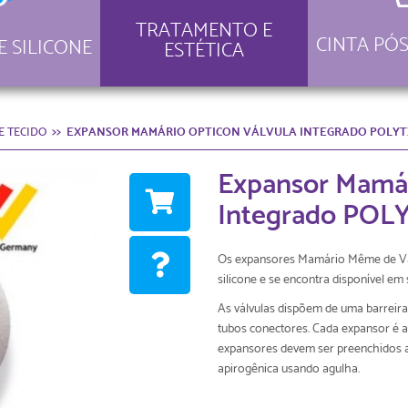
TRATAMENTO E
CINTA PÓS
E SILICONE
ESTÉTICA
E TECIDO
EXPANSOR MAMÁRIO OPTICON VÁLVULA INTEGRADO POLY
Expansor Mamár
Integrado POL
Os expansores Mamário Même de V
silicone e se encontra disponível em s
As válvulas dispõem de uma barreir
tubos conectores. Cada expansor é
expansores devem ser preenchidos atr
apirogênica usando agulha.