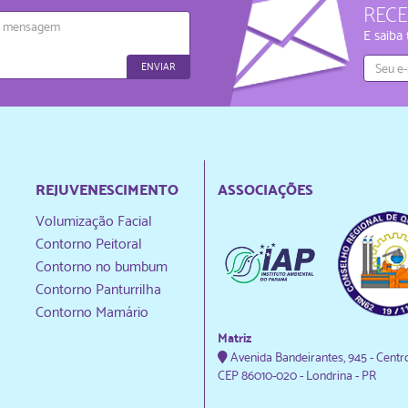
REC
agem
E saiba
ENVIAR
REJUVENESCIMENTO
ASSOCIAÇÕES
Volumização Facial
Contorno Peitoral
Contorno no bumbum
Contorno Panturrilha
Contorno Mamário
Matriz
Avenida Bandeirantes, 945 - Centr
CEP 86010-020 - Londrina - PR