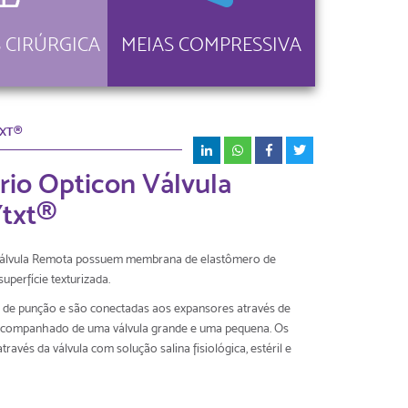
 CIRÚRGICA
MEIAS COMPRESSIVA
TXT®
io Opticon Válvula
Ytxt®
álvula Remota possuem membrana de elastômero de
uperfície texturizada.
a de punção e são conectadas aos expansores através de
 acompanhado de uma válvula grande e uma pequena. Os
avés da válvula com solução salina fisiológica, estéril e