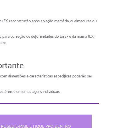
do (EX: reconstrução após ablação mamária, queimaduras ou
do para correção de deformidades do tórax e da mama (EX:
um).
rtante
com dimensões e características específicas poderão ser
estéreis e em embalagens individuais.
RE SEU E-MAIL E FIQUE PRO DENTRO