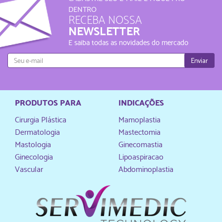
DENTRO
RECEBA NOSSA
NEWSLETTER
E saiba todas as novidades do mercado
Enviar
PRODUTOS PARA
INDICAÇÕES
Cirurgia Plástica
Mamoplastia
Dermatologia
Mastectomia
Mastologia
Ginecomastia
Ginecologia
Lipoaspiracao
Vascular
Abdominoplastia