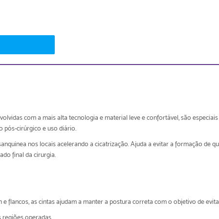
lvidas com a mais alta tecnologia e material leve e confortável, são especia
 pós-cirúrgico e uso diário.
nquinea nos locais acelerando a cicatrização. Ajuda a evitar a formação de que
do final da cirurgia.
 flancos, as cintas ajudam a manter a postura correta com o objetivo de evitar
s regiões operadas.