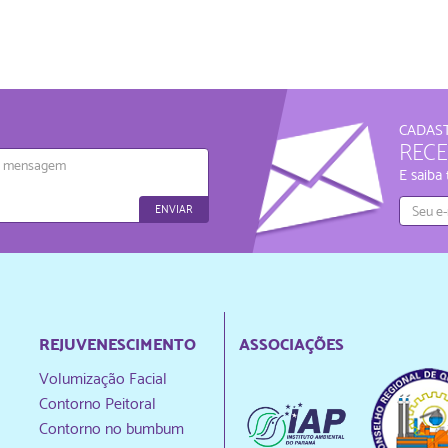
CADAST
REC
agem
E saiba
ENVIAR
REJUVENESCIMENTO
ASSOCIAÇÕES
Volumização Facial
Contorno Peitoral
Contorno no bumbum