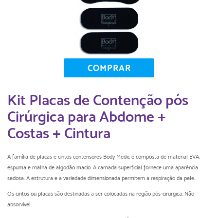
COMPRAR
Kit Placas de Contenção pós
Cirúrgica para Abdome +
Costas + Cintura
A família de placas e cintos contensores Body Medic é composta de material EVA,
espuma e malha de algodão macio. A camada superficial fornece uma aparência
sedosa. A estrutura e a variedade dimensionada permitem a respiração da pele.
Os cintos ou placas são destinadas a ser colocadas na região pós-cirurgica. Não
absorvível.