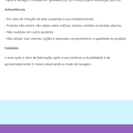
- Após a secagem coloque em geladeira por 30 minutos para hidratação dos fios.
Advertências:
- Em caso de irritação da pele suspenda o uso imediatamente.
- Produto não estéril, não utilize sobre orifícios, drenos, incisões ou feridas abertas.
- Não reutilizar em outro paciente.
- Não utilizar com cremes, loções e pomodas comprometem a qualidade do produto
Validade:
2 anos após a data de fabricação, após o uso contínuo a durabilidade é de
aproximadamente 3 meses observando o modo de lavagem.