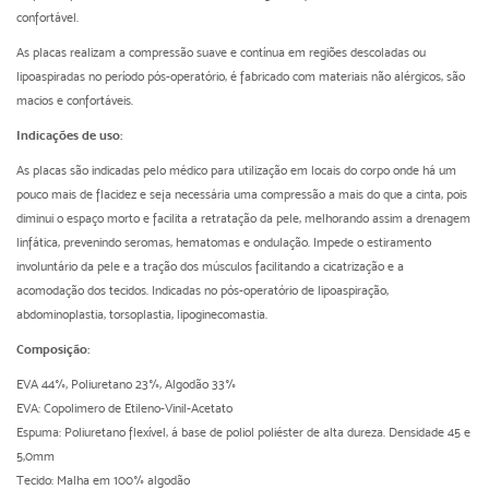
confortável.
As placas realizam a compressão suave e contínua em regiões descoladas ou
lipoaspiradas no período pós-operatório, é fabricado com materiais não alérgicos, são
macios e confortáveis.
Indicações de uso:
As placas são indicadas pelo médico para utilização em locais do corpo onde há um
pouco mais de flacidez e seja necessária uma compressão a mais do que a cinta, pois
diminui o espaço morto e facilita a retratação da pele, melhorando assim a drenagem
linfática, prevenindo seromas, hematomas e ondulação. Impede o estiramento
involuntário da pele e a tração dos músculos facilitando a cicatrização e a
acomodação dos tecidos. Indicadas no pós-operatório de lipoaspiração,
abdominoplastia, torsoplastia, lipoginecomastia.
Composição:
EVA 44%, Poliuretano 23%, Algodão 33%
EVA: Copolimero de Etileno-Vinil-Acetato
Espuma: Poliuretano flexível, á base de poliol poliéster de alta dureza. Densidade 45 e
5,0mm
Tecido: Malha em 100% algodão