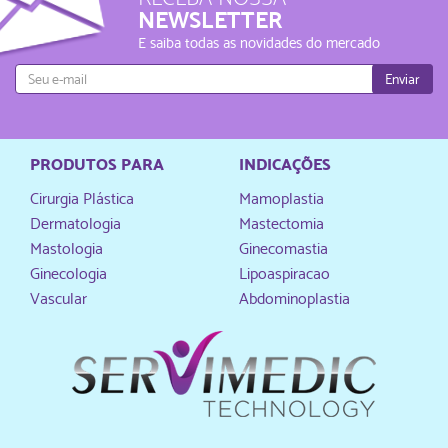
NEWSLETTER
E saiba todas as novidades do mercado
Enviar
PRODUTOS PARA
INDICAÇÕES
Cirurgia Plástica
Mamoplastia
Dermatologia
Mastectomia
Mastologia
Ginecomastia
Ginecologia
Lipoaspiracao
Vascular
Abdominoplastia