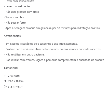
- Lavar com sabão neutro.
- Lavar manualmente.
- Não usar produto com cloro.
- Secar a sombra.
- Não passar ferro.
- Após a secagem coloque em geladeira por 30 minutos para hidratação dos fios.
Advertências:
- Em caso de irritação da pele suspenda o uso imediatamente.
- Produto não estéril, não utilize sobre orifícios, drenos, incisões ou feridas abertas.
- Não reutilizar em outro paciente.
- Não utilizar com cremes, loções e pomodas comprometem a qualidade do produto
Tamanhos:
P - 27 x 10cm
M - 29,5 x 11,5cm
G - 31,5 x 14,5cm