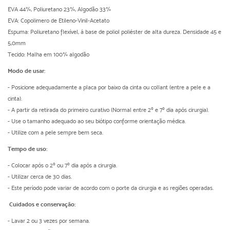
EVA 44%, Poliuretano 23%, Algodão 33%
EVA: Copolimero de Etileno-Vinil-Acetato
Espuma: Poliuretano flexível, á base de poliol poliéster de alta dureza. Densidade 45 e
5,0mm
Tecido: Malha em 100% algodão
Modo de usar:
- Posicione adequadamente a placa por baixo da cinta ou collant (entre a pele e a
cinta).
- A partir da retirada do primeiro curativo (Normal entre 2º e 7º dia após cirurgia).
- Use o tamanho adequado ao seu biótipo conforme orientação médica.
- Utilize com a pele sempre bem seca.
Tempo de uso:
- Colocar após o 2º ou 7º dia após a cirurgia.
- Utilizar cerca de 30 dias.
- Este período pode variar de acordo com o porte da cirurgia e as regiões operadas.
Cuidados e conservação:
- Lavar 2 ou 3 vezes por semana.