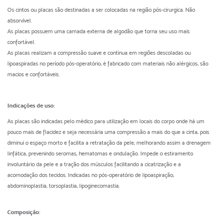
Os cintos ou placas são destinadas a ser colocadas na região pós-cirurgica. Não
absorvível.
As placas possuem uma camada externa de algodão que torna seu uso mais
confortável.
As placas realizam a compressão suave e contínua em regiões descoladas ou
lipoaspiradas no período pós-operatório, é fabricado com materiais não alérgicos, são
macios e confortáveis.
Indicações de uso:
As placas são indicadas pelo médico para utilização em locais do corpo onde há um
pouco mais de flacidez e seja necessária uma compressão a mais do que a cinta, pois
diminui o espaço morto e facilita a retratação da pele, melhorando assim a drenagem
linfática, prevenindo seromas, hematomas e ondulação. Impede o estiramento
involuntário da pele e a tração dos músculos facilitando a cicatrização e a
acomodação dos tecidos. Indicadas no pós-operatório de lipoaspiração,
abdominoplastia, torsoplastia, lipoginecomastia.
Composição: