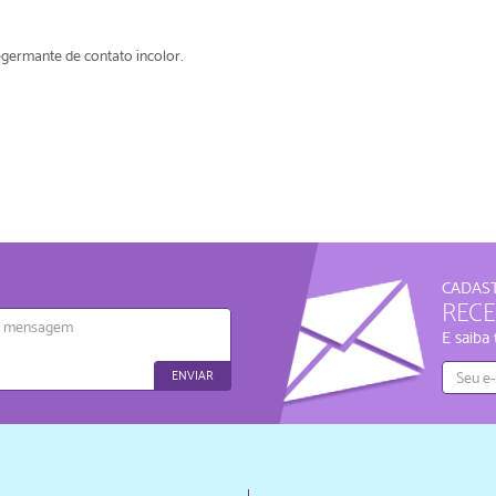
egermante de contato incolor.
CADAST
REC
agem
E saiba
ENVIAR