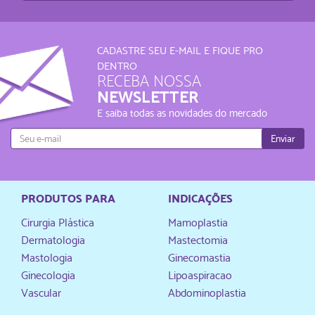
CADASTRE SEU E-MAIL E FIQUE PRO
DENTRO
RECEBA NOSSA
NEWSLETTER
E saiba todas as novidades do mercado
Enviar
PRODUTOS PARA
INDICAÇÕES
Cirurgia Plástica
Mamoplastia
Dermatologia
Mastectomia
Mastologia
Ginecomastia
Ginecologia
Lipoaspiracao
Vascular
Abdominoplastia