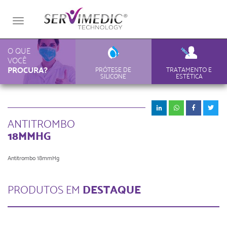
Toggle
navigation
O QUE
VOCÊ
PROCURA?
PRÓTESE DE
TRATAMENTO E
SILICONE
ESTÉTICA
ANTITROMBO
18MMHG
Antitrombo 18mmHg
DESTAQUE
PRODUTOS EM