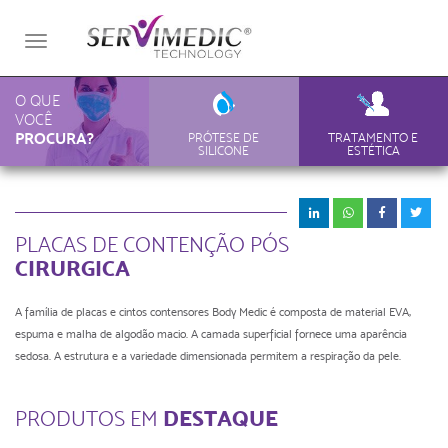
Toggle
navigation
O QUE
VOCÊ
PROCURA?
PRÓTESE DE
TRATAMENTO E
SILICONE
ESTÉTICA
PLACAS DE CONTENÇÃO PÓS
CIRURGICA
A família de placas e cintos contensores Body Medic é composta de material EVA,
espuma e malha de algodão macio. A camada superficial fornece uma aparência
sedosa. A estrutura e a variedade dimensionada permitem a respiração da pele.
DESTAQUE
PRODUTOS EM