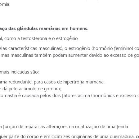
omia.
aço das glândulas mamárias em homens.
l, como a testosterona e o estrogênio.
las características masculinas), o estrogênio (hormônio feminino) 
 mamas masculinas também podem aumentar devido ao excesso de go
 mais indicadas são:
ama redundante, para casos de hipertrofia mamária;
dá pelo acúmulo de gordura;
comastia é causada pelos dois fatores acima (hormônios e excesso 
 a função de reparar as alterações na cicatrização de uma ferida.
er parte do corpo e em cicatrizes originárias de uma queimadura, c