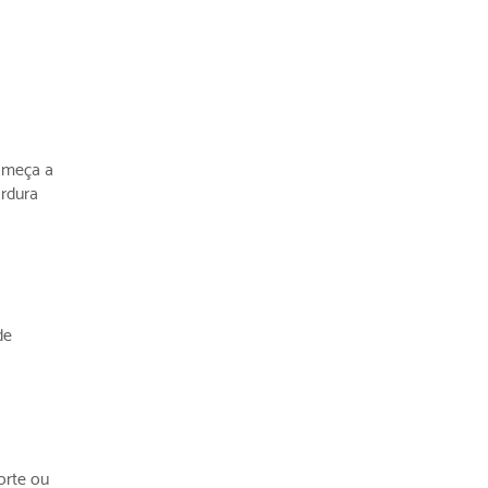
começa a
rdura
de
orte ou