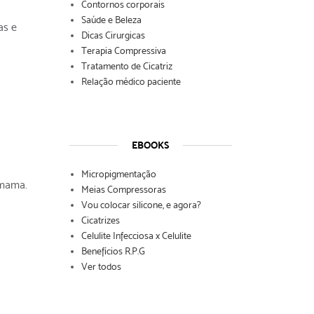
Contornos corporais
Saúde e Beleza
as e
Dicas Cirurgicas
Terapia Compressiva
Tratamento de Cicatriz
Relação médico paciente
EBOOKS
Micropigmentação
 mama.
Meias Compressoras
Vou colocar silicone, e agora?
Cicatrizes
Celulite Infecciosa x Celulite
Benefícios R.P.G
Ver todos