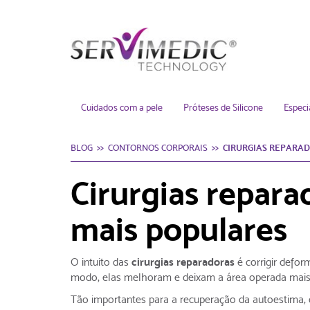
o Distribuidor
Cuidados com a pele
Próteses de Silicone
Especi
BLOG
CONTORNOS CORPORAIS
CIRURGIAS REPARAD
Cirurgias reparad
mais populares
O intuito das
cirurgias reparadoras
é corrigir defo
modo, elas melhoram e deixam a área operada mais 
Tão importantes para a recuperação da autoestima, 