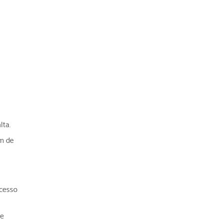
lta.
ém de
xcesso
se