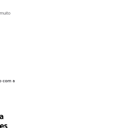
 muito
o com a
a
res