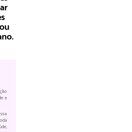
ar
es
 ou
ano.
ação
de e
ossa
toda
úde,