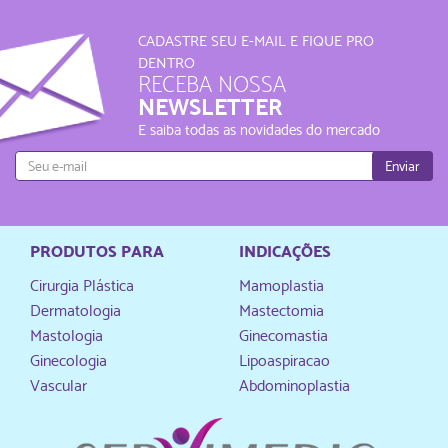
CADASTRE SEU E-MAIL E FIQUE PRO
DENTRO
RECEBA NOSSA
NEWSLETTER
E saiba todas as novidades do mercado
Enviar
PRODUTOS PARA
INDICAÇÕES
Cirurgia Plástica
Mamoplastia
Dermatologia
Mastectomia
Mastologia
Ginecomastia
Ginecologia
Lipoaspiracao
Vascular
Abdominoplastia