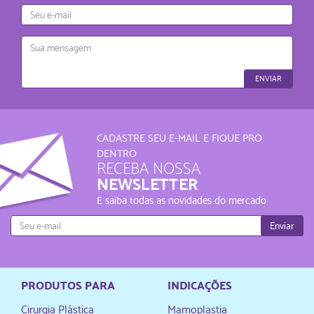
E-
mail
Mensagem
ENVIAR
CADASTRE SEU E-MAIL E FIQUE PRO
DENTRO
RECEBA NOSSA
NEWSLETTER
E saiba todas as novidades do mercado
Enviar
PRODUTOS PARA
INDICAÇÕES
Cirurgia Plástica
Mamoplastia