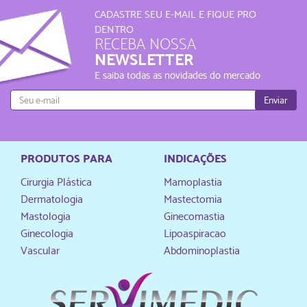
CADASTRE SEU E-MAIL E FIQUE PRO
DENTRO
RECEBA NOSSA
NEWSLETTER
E saiba todas as novidades do mercado
Enviar
PRODUTOS PARA
INDICAÇÕES
Cirurgia Plástica
Mamoplastia
Dermatologia
Mastectomia
Mastologia
Ginecomastia
Ginecologia
Lipoaspiracao
Vascular
Abdominoplastia