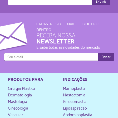
ENVIAR
CADASTRE SEU E-MAIL E FIQUE PRO
DENTRO
RECEBA NOSSA
NEWSLETTER
E saiba todas as novidades do mercado
Enviar
PRODUTOS PARA
INDICAÇÕES
Cirurgia Plástica
Mamoplastia
Dermatologia
Mastectomia
Mastologia
Ginecomastia
Ginecologia
Lipoaspiracao
Vascular
Abdominoplastia