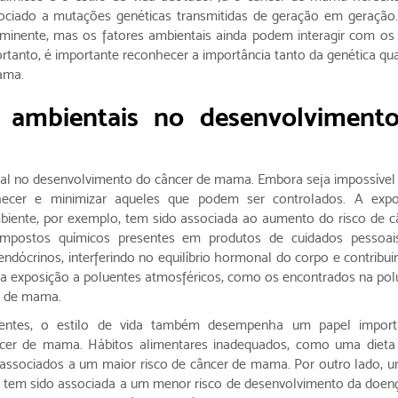
ociado a mutações genéticas transmitidas de geração em geração
inente, mas os fatores ambientais ainda podem interagir com os
ortanto, é importante reconhecer a importância tanto da genética qu
ama.
s ambientais no desenvolviment
al no desenvolvimento do câncer de mama. Embora seja impossível 
nhecer e minimizar aqueles que podem ser controlados. A exp
biente, por exemplo, tem sido associada ao aumento do risco de c
postos químicos presentes em produtos de cuidados pessoai
ndócrinos, interferindo no equilíbrio hormonal do corpo e contribui
a exposição a poluentes atmosféricos, como os encontrados na pol
r de mama.
entes, o estilo de vida também desempenha um papel import
ncer de mama. Hábitos alimentares inadequados, como uma dieta
 associados a um maior risco de câncer de mama. Por outro lado, u
rais, tem sido associada a um menor risco de desenvolvimento da doe