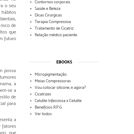
Contornos corporais
ra o seu
Saúde e Beleza
 hábitos
Dicas Cirurgicas
ientais,
Terapia Compressiva
risco de
Tratamento de Cicatriz
ltos que
Relação médico paciente
m futuro
EBOOKS
ém possa
Micropigmentação
 tumores
Meias Compressoras
 mama, a
Vou colocar silicone, e agora?
rem-se a
Cicatrizes
stilo de
Celulite Infecciosa x Celulite
ial para
Benefícios R.P.G
Ver todos
esenta a
 fatores
rio, que