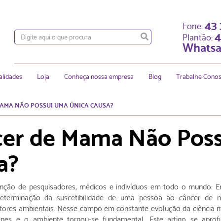
43
Fone:
4
Plantão:
Whatsa
alidades
Loja
Conheça nossa empresa
Blog
Trabalhe Cono
MAMA NÃO POSSUI UMA ÚNICA CAUSA?
cer de Mama Não Poss
a?
ção de pesquisadores, médicos e indivíduos em todo o mundo. 
eterminação da suscetibilidade de uma pessoa ao câncer de 
tores ambientais. Nesse campo em constante evolução da ciência m
nes e o ambiente tornou-se fundamental. Este artigo se apro