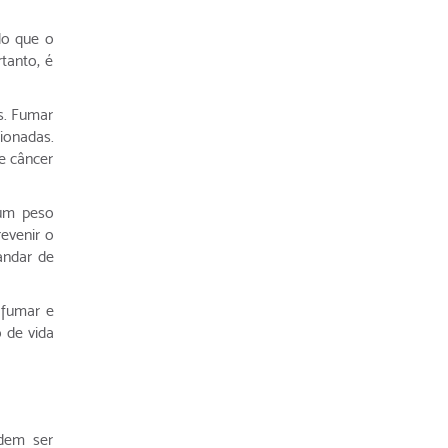
do que o
tanto, é
s. Fumar
ionadas.
e câncer
 um peso
revenir o
andar de
 fumar e
o de vida
odem ser