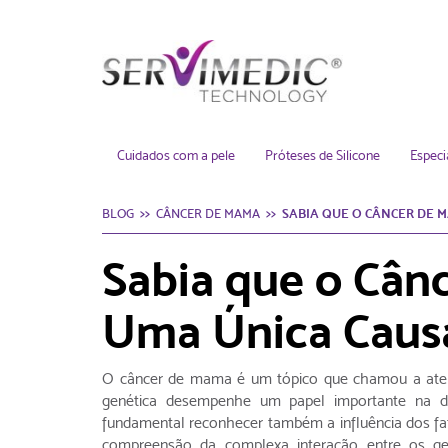
o Distribuidor
Cuidados com a pele
Próteses de Silicone
Especi
BLOG
CÂNCER DE MAMA
SABIA QUE O CÂNCER DE 
Sabia que o Cân
Uma Única Caus
O câncer de mama é um tópico que chamou a aten
genética desempenhe um papel importante na d
fundamental reconhecer também a influência dos fa
compreensão da complexa interação entre os ge