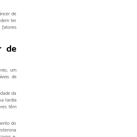
âncer de
odem ter
 fatores
r de
nio, um
íveis de
idade da
a tardia
eres têm
mento do
esterona
corpo e,