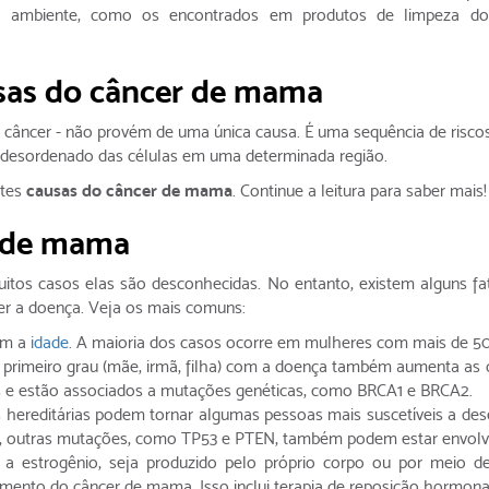
o ambiente, como os encontrados em produtos de limpeza dom
usas do câncer de mama
câncer - não provém de uma única causa. É uma sequência de riscos
 desordenado das células em uma determinada região.
ntes
causas do câncer de mama
. Continue a leitura para saber mais!
r de mama
itos casos elas são desconhecidas. No entanto, existem alguns fa
r a doença. Veja os mais comuns:
om a
idade
. A maioria dos casos ocorre em mulheres com mais de 50
de primeiro grau (mãe, irmã, filha) com a doença também aumenta as 
s e estão associados a mutações genéticas, como BRCA1 e BRCA2.
 hereditárias podem tornar algumas pessoas mais suscetíveis a des
 outras mutações, como TP53 e PTEN, também podem estar envolvi
a estrogênio, seja produzido pelo próprio corpo ou por meio de
mento do câncer de mama. Isso inclui terapia de reposição hormona