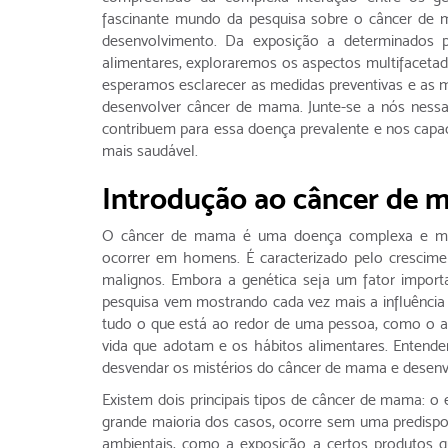
fascinante mundo da pesquisa sobre o câncer de m
desenvolvimento. Da exposição a determinados p
alimentares, exploraremos os aspectos multifaceta
esperamos esclarecer as medidas preventivas e as m
desenvolver câncer de mama. Junte-se a nós nessa
contribuem para essa doença prevalente e nos cap
mais saudável.
Introdução ao câncer de 
O câncer de mama é uma doença complexa e mult
ocorrer em homens. É caracterizado pelo crescim
malignos. Embora a genética seja um fator impor
pesquisa vem mostrando cada vez mais a influência 
tudo o que está ao redor de uma pessoa, como o a
vida que adotam e os hábitos alimentares. Entend
desvendar os mistérios do câncer de mama e desenvo
Existem dois principais tipos de câncer de mama: o
grande maioria dos casos, ocorre sem uma predispos
ambientais, como a exposição a certos produtos q