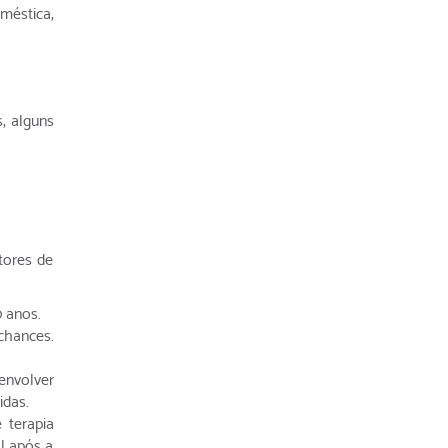
éstica,
, alguns
tores de
 anos.
chances.
envolver
das.
 terapia
l após a