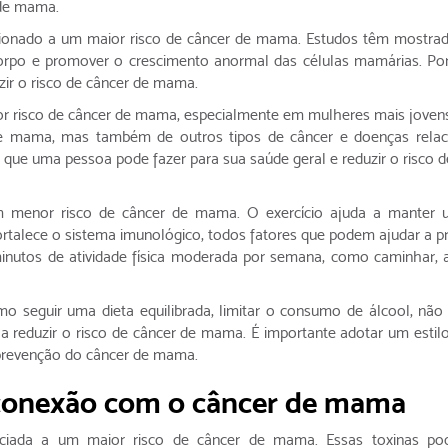
 de mama.
ionado a um maior risco de câncer de mama. Estudos têm mostra
corpo e promover o crescimento anormal das células mamárias. Por
ir o risco de câncer de mama.
 risco de câncer de mama, especialmente em mulheres mais joven
de mama, mas também de outros tipos de câncer e doenças relac
que uma pessoa pode fazer para sua saúde geral e reduzir o risco d
 um menor risco de câncer de mama. O exercício ajuda a manter
fortalece o sistema imunológico, todos fatores que podem ajudar a p
utos de atividade física moderada por semana, como caminhar, 
mo seguir uma dieta equilibrada, limitar o consumo de álcool, não
r a reduzir o risco de câncer de mama. É importante adotar um estil
revenção do câncer de mama.
 conexão com o câncer de mama
ociada a um maior risco de câncer de mama. Essas toxinas p