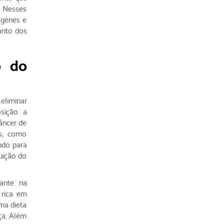
. Nesses
 genes e
anto dos
o do
eliminar
osição a
âncer de
s, como
ndo para
uição do
ante na
 rica em
ma dieta
nça. Além