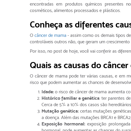
encontradas em produtos químicos presentes n
cosméticos, alimentos processados e plásticos.
Conheça as diferentes ca
O
câncer de mama
- assim como os demais tipos de 
controláveis outros não, que geram um crescimento
Por isso, no post de hoje, você vai conferir as difere
Quais as causas do cânce
O câncer de mama pode ter várias causas, e em mu
risco que podem aumentar as chances de desenvolve
Idade:
o risco de câncer de mama aumenta c
Histórico familiar e genética
: ter parentes 
Cerca de 5% a 10% dos casos são hereditário
Mutação genética:
certas mutações genéticas
a doença. Além das mutações BRCA1 e BRCA2,
Exposição hormonal:
exposição prolongada 
hormonal, pode aumentar as chances do surgi