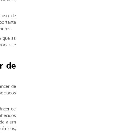
o uso de
portante
heres.
e que as
monais e
r de
âncer de
sociados
âncer de
nhecidos
ada a um
uímicos,