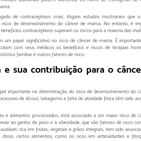
mama.
gado de contraceptivos orais. Alguns estudos mostraram que 
o risco de desenvolvimento do câncer de mama. No entanto, é im
s benefícios contraceptivos superam os riscos para a maioria das mul
um papel significativo no risco de câncer de mama. É important
scutam com seus médicos os benefícios e riscos de terapias hor
tórico familiar e outros fatores de risco.
a e sua contribuição para o cânce
el importante na determinação do risco de desenvolvimento do c
ssivo de álcool, tabagismo e falta de atividade física têm sido as
das e alimentos processados, está associada a um maior risco de c
evar ao ganho de peso e à obesidade, que são fatores de risco co
udável, rica em frutas, vegetais e grãos integrais, tem sido associ
isso, certos alimentos, como os ricos em antioxidantes e fitoq