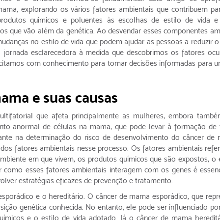
ama, explorando os vários fatores ambientais que contribuem pa
rodutos químicos e poluentes às escolhas de estilo de vida e
dos que vão além da genética. Ao desvendar esses componentes amb
udanças no estilo de vida que podem ajudar as pessoas a reduzir o 
 jornada esclarecedora à medida que descobrimos os fatores ocu
acitamos com conhecimento para tomar decisões informadas para u
mama e suas causas
ifatorial que afeta principalmente as mulheres, embora tamb
ento anormal de células na mama, que pode levar à formação de
tante na determinação do risco de desenvolvimento do câncer de
dos fatores ambientais nesse processo. Os fatores ambientais refe
mbiente em que vivem, os produtos químicos que são expostos, o e
er como esses fatores ambientais interagem com os genes é essenc
lver estratégias eficazes de prevenção e tratamento.
 esporádico e o hereditário. O câncer de mama esporádico, que repr
ição genética conhecida. No entanto, ele pode ser influenciado por
uímicos e o estilo de vida adotado. Já o câncer de mama hereditá