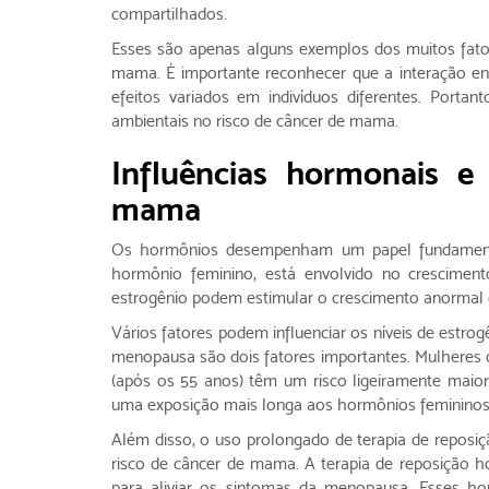
compartilhados.
Esses são apenas alguns exemplos dos muitos fato
mama. É importante reconhecer que a interação en
efeitos variados em indivíduos diferentes. Porta
ambientais no risco de câncer de mama.
Influências hormonais e
mama
Os hormônios desempenham um papel fundamenta
hormônio feminino, está envolvido no cresciment
estrogênio podem estimular o crescimento anormal d
Vários fatores podem influenciar os níveis de estro
menopausa são dois fatores importantes. Mulheres
(após os 55 anos) têm um risco ligeiramente maio
uma exposição mais longa aos hormônios femininos 
Além disso, o uso prolongado de terapia de repo
risco de câncer de mama. A terapia de reposição 
para aliviar os sintomas da menopausa. Esses ho