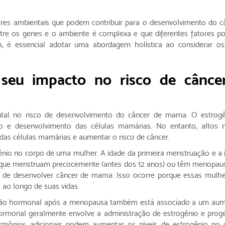
res ambientais que podem contribuir para o desenvolvimento do c
tre os genes e o ambiente é complexa e que diferentes fatores p
nto, é essencial adotar uma abordagem holística ao considerar os
 seu impacto no risco de cânce
l no risco de desenvolvimento do câncer de mama. O estrogê
o e desenvolvimento das células mamárias. No entanto, altos n
as células mamárias e aumentar o risco de câncer.
gênio no corpo de uma mulher. A idade da primeira menstruação e a 
 que menstruam precocemente (antes dos 12 anos) ou têm menopaus
r de desenvolver câncer de mama. Isso ocorre porque essas mulh
ao longo de suas vidas.
sição hormonal após a menopausa também está associado a um au
hormonal geralmente envolve a administração de estrogênio e prog
rmônios adicionais podem aumentar os níveis de estrogênio no 