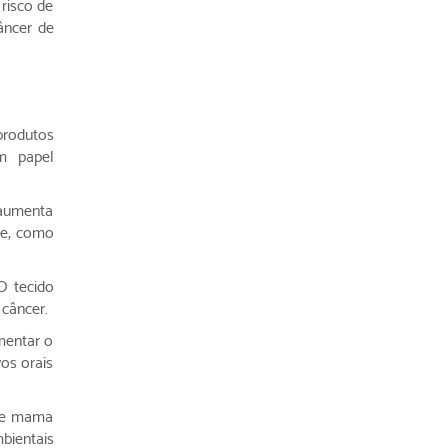
risco de
âncer de
produtos
m papel
, aumenta
ce, como
O tecido
câncer.
mentar o
os orais
 de mama
bientais