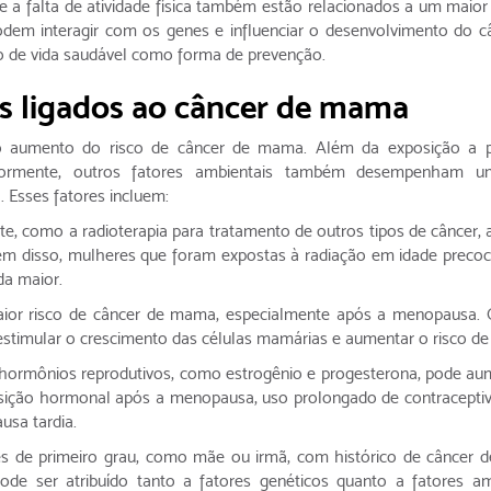
 a falta de atividade física também estão relacionados a um maior 
odem interagir com os genes e influenciar o desenvolvimento do c
o de vida saudável como forma de prevenção.
s ligados ao câncer de mama
ao aumento do risco de câncer de mama. Além da exposição a 
iormente, outros fatores ambientais também desempenham u
 Esses fatores incluem:
ante, como a radioterapia para tratamento de outros tipos de câncer
ém disso, mulheres que foram expostas à radiação em idade preco
da maior.
aior risco de câncer de mama, especialmente após a menopausa. 
timular o crescimento das células mamárias e aumentar o risco de 
 hormônios reprodutivos, como estrogênio e progesterona, pode au
posição hormonal após a menopausa, uso prolongado de contraceptiv
usa tardia.
ntes de primeiro grau, como mãe ou irmã, com histórico de câncer
de ser atribuído tanto a fatores genéticos quanto a fatores am