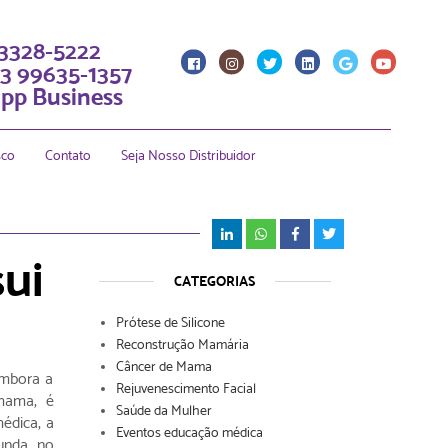
 3328-5222
3 99635-1357
pp Business
sco
Contato
Seja Nosso Distribuidor
ui
CATEGORIAS
Prótese de Silicone
Reconstrução Mamária
Câncer de Mama
Embora a
Rejuvenescimento Facial
mama, é
Saúde da Mulher
édica, a
Eventos educação médica
funda no