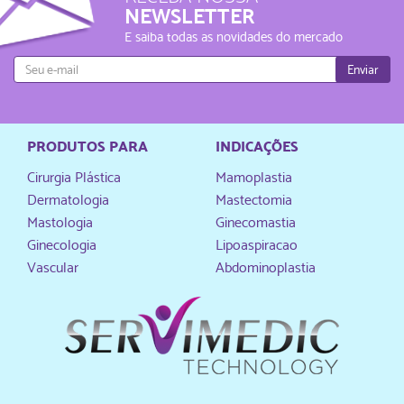
NEWSLETTER
E saiba todas as novidades do mercado
Enviar
PRODUTOS PARA
INDICAÇÕES
Cirurgia Plástica
Mamoplastia
Dermatologia
Mastectomia
Mastologia
Ginecomastia
Ginecologia
Lipoaspiracao
Vascular
Abdominoplastia