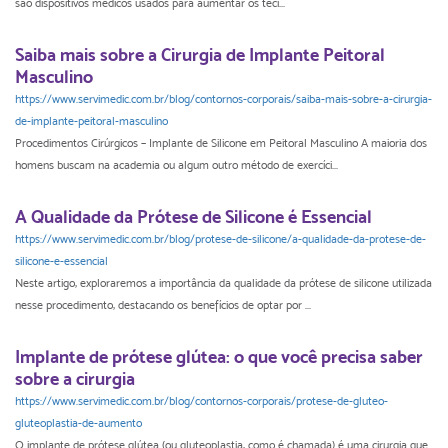
são dispositivos médicos usados para aumentar os teci...
Saiba mais sobre a Cirurgia de Implante Peitoral
Masculino
https://www.servimedic.com.br/blog/contornos-corporais/saiba-mais-sobre-a-cirurgia-
de-implante-peitoral-masculino
Procedimentos Cirúrgicos – Implante de Silicone em Peitoral Masculino A maioria dos
homens buscam na academia ou algum outro método de exercíci...
A Qualidade da Prótese de Silicone é Essencial
https://www.servimedic.com.br/blog/protese-de-silicone/a-qualidade-da-protese-de-
silicone-e-essencial
Neste artigo, exploraremos a importância da qualidade da prótese de silicone utilizada
nesse procedimento, destacando os benefícios de optar por ...
Implante de prótese glútea: o que você precisa saber
sobre a cirurgia
https://www.servimedic.com.br/blog/contornos-corporais/protese-de-gluteo-
gluteoplastia-de-aumento
O implante de prótese glútea (ou gluteoplastia, como é chamada) é uma cirurgia que