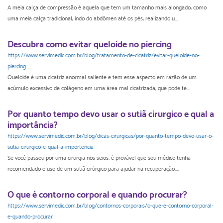
A meia calça de compressão é aquela que tem um tamanho mais alongado, como
uma meia calça tradicional, indo do abdômen até os pés, realizando u...
Descubra como evitar queloide no piercing
https://www.servimedic.com.br/blog/tratamento-de-cicatriz/evitar-queloide-no-
piercing
Queloide é uma cicatriz anormal saliente e tem esse aspecto em razão de um
acúmulo excessivo de colágeno em uma área mal cicatrizada, que pode te...
Por quanto tempo devo usar o sutiã cirurgico e qual a
importância?
https://www.servimedic.com.br/blog/dicas-cirurgicas/por-quanto-tempo-devo-usar-o-
sutia-cirurgico-e-qual-a-importencia
Se você passou por uma cirurgia nos seios, é provável que seu médico tenha
recomendado o uso de um sutiã cirúrgico para ajudar na recuperação....
O que é contorno corporal e quando procurar?
https://www.servimedic.com.br/blog/contornos-corporais/o-que-e-contorno-corporal-
e-quando-procurar