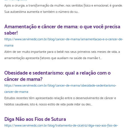
Após a cirurgia, a transformação da mulher, nos sentidos físico e emocional, é grande.
Sua autoestima aumenta e também o número do su...
Amamentação e câncer de mama: o que você precisa
saber!
https://www.servimedic.com.br/blog/cancer-de-mama/amamentacao-e-o-cencer-de-
mama
Além de ser muito importante para o bebê nos seus primeiros seis meses de vida, a
amamentação apresenta fatores que auxiliam na saúde da mamãe t...
Obesidade e sedentarismo: qual a relação com o
câncer de mama?
https://www.servimedic.com.br/blog/cancer-de-mama/obesidade-sedentarismo-
cancer-de-mama
Estudos recentes têm apresentado relação entre o desenvolvimento de câncer e
hábitos saudáveis, isto é, nosso estilo de vida pode inibir ou des...
Diga Não aos Fios de Sutura
https://www.servimedic.com.br/blog/tratamento-de-cicatriz/diga-nao-aos-fios-de-