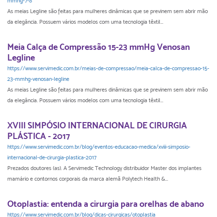
mmhg-7-8
As meias Legline são feitas para mulheres dinâmicas que se previnem sem abrir mão
da elegância. Possuem vários modelos com uma tecnologia têxtil...
Meia Calça de Compressão 15-23 mmHg Venosan
Legline
https://www.servimedic.com.br/meias-de-compressao/meia-calca-de-compressao-15-
23-mmhg-venosan-legline
As meias Legline são feitas para mulheres dinâmicas que se previnem sem abrir mão
da elegância. Possuem vários modelos com uma tecnologia têxtil...
XVIII SIMPÓSIO INTERNACIONAL DE CIRURGIA
PLÁSTICA - 2017
https://www.servimedic.com.br/blog/eventos-educacao-medica/xviii-simposio-
internacional-de-cirurgia-plastica-2017
Prezados doutores (as). A Servimedic Technology distribuidor Master dos implantes
mamário e contornos corporais da marca alemã Polytech Health &...
Otoplastia: entenda a cirurgia para orelhas de abano
https://www.servimedic.com.br/blog/dicas-cirurgicas/otoplastia