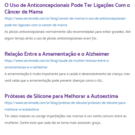
O Uso de Anticoncepcionais Pode Ter Ligações Com o
Câncer de Mama
https://www.servimedic.com.br/blog/cancer-de-mama/o-uso-de-anticoncepcionais-
pode-ter-ligacoes-com-o-cancer-de-mama
As pílulas anticoncepcionais normalmente são recomendadas para evitar gravidez. Até
algum tempo atrás o uso de pílulas anticoncepcionais eram for...
Relação Entre a Amamentação e o Alzheimer
https://www.servimedic.com.br/blog/saude-da-mulher/relacao-entre-a-
amamentacao-e-o-alzheimer
A amamentação é muito importante para a saúde e desenvolvimento da criança, mas
você sabia que a amamentação pode prevenir doenças como o Alz...
Próteses de Silicone para Melhorar a Autoestima
https://www.servimedic.com.br/blog/protese-de-silicone/proteses-de-silicone-para-
melhorar-a-autoestima
Ter seios maiores ou corrigir imperfeições nas mamas é um sonho comum entre as
mulheres. Sonho esse que cada dia se torna mais acessível, graça...