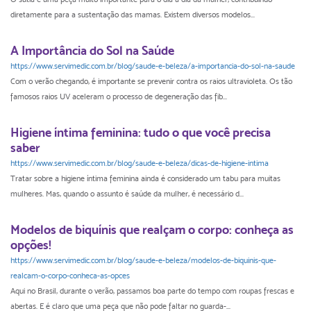
diretamente para a sustentação das mamas. Existem diversos modelos...
A Importância do Sol na Saúde
https://www.servimedic.com.br/blog/saude-e-beleza/a-importancia-do-sol-na-saude
Com o verão chegando, é importante se prevenir contra os raios ultravioleta. Os tão
famosos raios UV aceleram o processo de degeneração das fib...
Higiene íntima feminina: tudo o que você precisa
saber
https://www.servimedic.com.br/blog/saude-e-beleza/dicas-de-higiene-intima
Tratar sobre a higiene íntima feminina ainda é considerado um tabu para muitas
mulheres. Mas, quando o assunto é saúde da mulher, é necessário d...
Modelos de biquínis que realçam o corpo: conheça as
opções!
https://www.servimedic.com.br/blog/saude-e-beleza/modelos-de-biquinis-que-
realcam-o-corpo-conheca-as-opces
Aqui no Brasil, durante o verão, passamos boa parte do tempo com roupas frescas e
abertas. E é claro que uma peça que não pode faltar no guarda-...