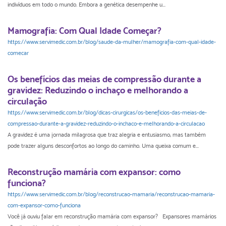
indivíduos em todo o mundo. Embora a genética desempenhe u...
Mamografia: Com Qual Idade Começar?
https://www.servimedic.com.br/blog/saude-da-mulher/mamografia-com-qual-idade-
comecar
Os benefícios das meias de compressão durante a
gravidez: Reduzindo o inchaço e melhorando a
circulação
https://www.servimedic.com.br/blog/dicas-cirurgicas/os-beneficios-das-meias-de-
compressao-durante-a-gravidez-reduzindo-o-inchaco-e-melhorando-a-circulacao
A gravidez é uma jornada milagrosa que traz alegria e entusiasmo, mas também
pode trazer alguns desconfortos ao longo do caminho. Uma queixa comum e...
Reconstrução mamária com expansor: como
funciona?
https://www.servimedic.com.br/blog/reconstrucao-mamaria/reconstrucao-mamaria-
com-expansor-como-funciona
Você já ouviu falar em reconstrução mamária com expansor? Expansores mamários