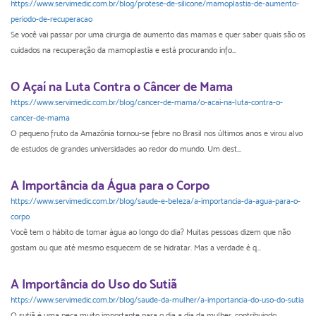
https://www.servimedic.com.br/blog/protese-de-silicone/mamoplastia-de-aumento-
periodo-de-recuperacao
Se você vai passar por uma cirurgia de aumento das mamas e quer saber quais são os
cuidados na recuperação da mamoplastia e está procurando info...
O Açaí na Luta Contra o Câncer de Mama
https://www.servimedic.com.br/blog/cancer-de-mama/o-acai-na-luta-contra-o-
cancer-de-mama
O pequeno fruto da Amazônia tornou-se febre no Brasil nos últimos anos e virou alvo
de estudos de grandes universidades ao redor do mundo. Um dest...
A Importância da Água para o Corpo
https://www.servimedic.com.br/blog/saude-e-beleza/a-importancia-da-agua-para-o-
corpo
Você tem o hábito de tomar água ao longo do dia? Muitas pessoas dizem que não
gostam ou que até mesmo esquecem de se hidratar. Mas a verdade é q...
A Importância do Uso do Sutiã
https://www.servimedic.com.br/blog/saude-da-mulher/a-importancia-do-uso-do-sutia
O sutiã é uma peça muito importante para o dia a dia da mulher, contribuindo