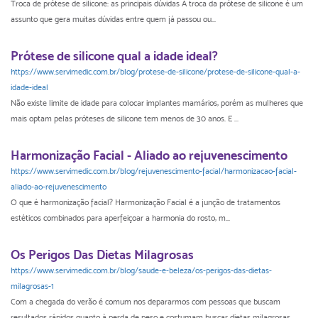
Troca de prótese de silicone: as principais dúvidas A troca da prótese de silicone é um
assunto que gera muitas dúvidas entre quem já passou ou...
Prótese de silicone qual a idade ideal?
https://www.servimedic.com.br/blog/protese-de-silicone/protese-de-silicone-qual-a-
idade-ideal
Não existe limite de idade para colocar implantes mamários, porém as mulheres que
mais optam pelas próteses de silicone tem menos de 30 anos. E ...
Harmonização Facial - Aliado ao rejuvenescimento
https://www.servimedic.com.br/blog/rejuvenescimento-facial/harmonizacao-facial-
aliado-ao-rejuvenescimento
O que é harmonização facial? Harmonização Facial é a junção de tratamentos
estéticos combinados para aperfeiçoar a harmonia do rosto, m...
Os Perigos Das Dietas Milagrosas
https://www.servimedic.com.br/blog/saude-e-beleza/os-perigos-das-dietas-
milagrosas-1
Com a chegada do verão é comum nos depararmos com pessoas que buscam
resultados rápidos quanto à perda de peso e costumam buscar dietas milagrosas...