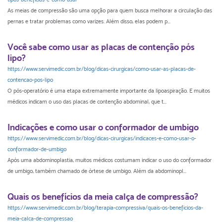
As meias de compressão são uma opção para quem busca melhorar a circulação das
pernas e tratar problemas como varizes. Além disso, elas podem p...
Você sabe como usar as placas de contenção pós
lipo?
https://www.servimedic.com.br/blog/dicas-cirurgicas/como-usar-as-placas-de-
contencao-pos-lipo
O pós-operatório é uma etapa extremamente importante da lipoaspiração. E muitos
médicos indicam o uso das placas de contenção abdominal, que t...
Indicações e como usar o conformador de umbigo
https://www.servimedic.com.br/blog/dicas-cirurgicas/indicaces-e-como-usar-o-
conformador-de-umbigo
Após uma abdominoplastia, muitos médicos costumam indicar o uso do conformador
de umbigo, também chamado de órtese de umbigo. Além da abdominopl...
Quais os benefícios da meia calça de compressão?
https://www.servimedic.com.br/blog/terapia-compressiva/quais-os-beneficios-da-
meia-calca-de-compressao