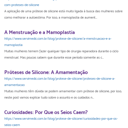
com-proteses-de-silicone
A aplicação de uma prótese de silicone está muito ligada à busca das mulheres sobre
como melhorar a autoestima. Por isso, a mamoplastia de aument...
A Menstruação e a Mamoplastia
https://www.servimedic.com.br/blog/protese-de-silicone/a-menstruacao-e-a-
mamoplastia
Muitas mulheres temem fazer qualquer tipo de cirurgia reparadora durante o ciclo
menstrual. Mas poucas sabem que durante esse período somente as c...
Próteses de Silicone: A Amamentação
https://www.servimedic.com.br/blog/protese-de-silicone/proteses-de-silicone-a-
amamentacao
Muitas mulheres têm dúvida se podem amamentar com prótese de silicone, por isso,
neste post vamos explicar tudo sobre o assunto e os cuidados n...
Curiosidades: Por Que os Seios Caem?
https://www.servimedic.com.br/blog/protese-de-silicone/curiosidades-por-que-os-
seios-caem