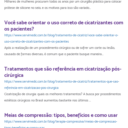
Milhares de mulheres procuram todos os anos por um cirurgião plástico para colocar
prótese de silicone no seio, e os motivos para isso são variado...
Você sabe orientar o uso correto de cicatrizantes com
os pacientes?
https://www.servimedic.com.br/blog/tratamento-de-cicatriz/voce-sabe-orientar-o-
uso-correto-de-cicatrizantes-com-os-pacientes
Após a realização de um procedimento cirúrgico ou de sofrer um corte ou lesão,
causado de formas diversas, é comum que o paciente busque maneira...
Tratamentos que são referência em cicatrização pós-
cirúrgica
https://www.servimedic.com.br/blog/tratamento-de-cicatriz/tratamentos-que-sao-
referincia-em-cicatrizacao-pos-cirurgica
Cicatrização de cirurgia: quais os melhores tratamentos? A busca por procedimentos
estéticos cirúrgicos no Brasil aumentou bastante nos últimos ...
Meias de compressão: tipos, benefícios e como usar
https://www.servimedic.com.br/blog/terapia-compressiva/meias-de-compressao-
tipos-beneficios-e-como-usar