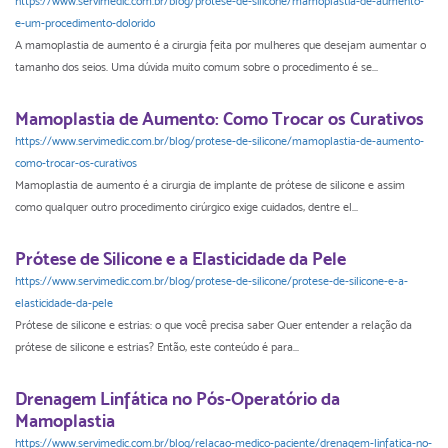
https://www.servimedic.com.br/blog/protese-de-silicone/mamoplastia-de-aumento-
e-um-procedimento-dolorido
A mamoplastia de aumento é a cirurgia feita por mulheres que desejam aumentar o
tamanho dos seios. Uma dúvida muito comum sobre o procedimento é se...
Mamoplastia de Aumento: Como Trocar os Curativos
https://www.servimedic.com.br/blog/protese-de-silicone/mamoplastia-de-aumento-
como-trocar-os-curativos
Mamoplastia de aumento é a cirurgia de implante de prótese de silicone e assim
como qualquer outro procedimento cirúrgico exige cuidados, dentre el...
Prótese de Silicone e a Elasticidade da Pele
https://www.servimedic.com.br/blog/protese-de-silicone/protese-de-silicone-e-a-
elasticidade-da-pele
Prótese de silicone e estrias: o que você precisa saber Quer entender a relação da
prótese de silicone e estrias? Então, este conteúdo é para...
Drenagem Linfática no Pós-Operatório da
Mamoplastia
https://www.servimedic.com.br/blog/relacao-medico-paciente/drenagem-linfatica-no-