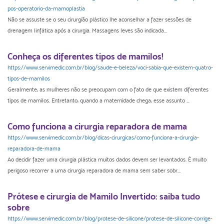
pos-operatorio-da-mamoplastia
Não se assuste se o seu cirurgião plástico lhe aconselhar a fazer sessões de
drenagem linfática após a cirurgia. Massagens leves são indicada...
Conheça os diferentes tipos de mamilos!
https://www.servimedic.com.br/blog/saude-e-beleza/voci-sabia-que-existem-quatro-
tipos-de-mamilos
Geralmente, as mulheres não se preocupam com o fato de que existem diferentes
tipos de mamilos. Entretanto, quando a maternidade chega, esse assunto ...
Como funciona a cirurgia reparadora de mama
https://www.servimedic.com.br/blog/dicas-cirurgicas/como-funciona-a-cirurgia-
reparadora-de-mama
Ao decidir fazer uma cirurgia plástica muitos dados devem ser levantados. É muito
perigoso recorrer a uma cirurgia reparadora de mama sem saber sobr...
Prótese e cirurgia de Mamilo Invertido: saiba tudo
sobre
https://www.servimedic.com.br/blog/protese-de-silicone/protese-de-silicone-corrige-