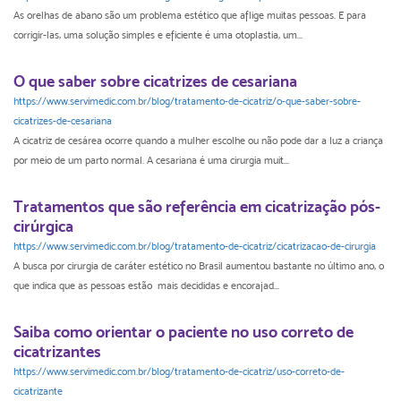
As orelhas de abano são um problema estético que aflige muitas pessoas. E para
corrigir-las, uma solução simples e eficiente é uma otoplastia, um...
O que saber sobre cicatrizes de cesariana
https://www.servimedic.com.br/blog/tratamento-de-cicatriz/o-que-saber-sobre-
cicatrizes-de-cesariana
A cicatriz de cesárea ocorre quando a mulher escolhe ou não pode dar a luz a criança
por meio de um parto normal. A cesariana é uma cirurgia muit...
Tratamentos que são referência em cicatrização pós-
cirúrgica
https://www.servimedic.com.br/blog/tratamento-de-cicatriz/cicatrizacao-de-cirurgia
A busca por cirurgia de caráter estético no Brasil aumentou bastante no último ano, o
que indica que as pessoas estão mais decididas e encorajad...
Saiba como orientar o paciente no uso correto de
cicatrizantes
https://www.servimedic.com.br/blog/tratamento-de-cicatriz/uso-correto-de-
cicatrizante