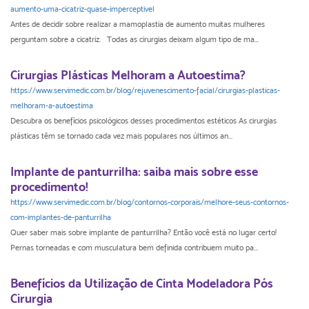
aumento-uma-cicatriz-quase-imperceptivel
Antes de decidir sobre realizar a mamoplastia de aumento muitas mulheres
perguntam sobre a cicatriz. Todas as cirurgias deixam algum tipo de ma...
Cirurgias Plásticas Melhoram a Autoestima?
https://www.servimedic.com.br/blog/rejuvenescimento-facial/cirurgias-plasticas-
melhoram-a-autoestima
Descubra os benefícios psicológicos desses procedimentos estéticos As cirurgias
plásticas têm se tornado cada vez mais populares nos últimos an...
Implante de panturrilha: saiba mais sobre esse
procedimento!
https://www.servimedic.com.br/blog/contornos-corporais/melhore-seus-contornos-
com-implantes-de-panturrilha
Quer saber mais sobre implante de panturrilha? Então você está no lugar certo!
Pernas torneadas e com musculatura bem definida contribuem muito pa...
Benefícios da Utilização de Cinta Modeladora Pós
Cirurgia