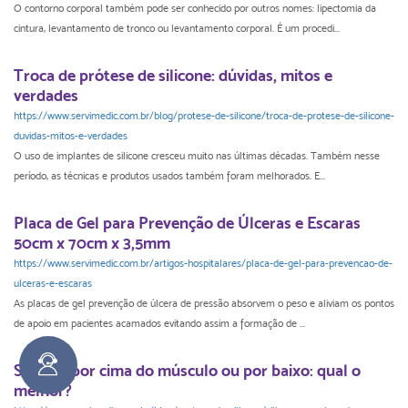
O contorno corporal também pode ser conhecido por outros nomes: lipectomia da
cintura, levantamento de tronco ou levantamento corporal. É um procedi...
Troca de prótese de silicone: dúvidas, mitos e
verdades
https://www.servimedic.com.br/blog/protese-de-silicone/troca-de-protese-de-silicone-
duvidas-mitos-e-verdades
O uso de implantes de silicone cresceu muito nas últimas décadas. Também nesse
período, as técnicas e produtos usados também foram melhorados. E...
Placa de Gel para Prevenção de Úlceras e Escaras
50cm x 70cm x 3,5mm
https://www.servimedic.com.br/artigos-hospitalares/placa-de-gel-para-prevencao-de-
ulceras-e-escaras
As placas de gel prevenção de úlcera de pressão absorvem o peso e aliviam os pontos
de apoio em pacientes acamados evitando assim a formação de ...
Silicone por cima do músculo ou por baixo: qual o
melhor?