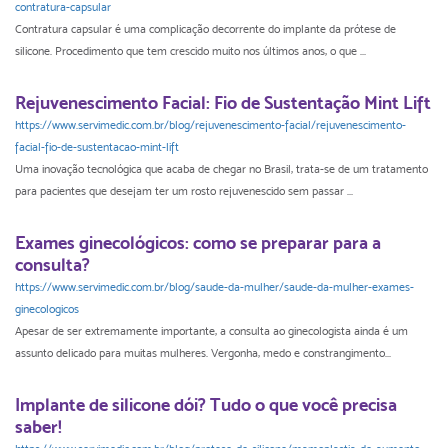
contratura-capsular
Contratura capsular é uma complicação decorrente do implante da prótese de
silicone. Procedimento que tem crescido muito nos últimos anos, o que ...
Rejuvenescimento Facial: Fio de Sustentação Mint Lift
https://www.servimedic.com.br/blog/rejuvenescimento-facial/rejuvenescimento-
facial-fio-de-sustentacao-mint-lift
Uma inovação tecnológica que acaba de chegar no Brasil, trata-se de um tratamento
para pacientes que desejam ter um rosto rejuvenescido sem passar ...
Exames ginecológicos: como se preparar para a
consulta?
https://www.servimedic.com.br/blog/saude-da-mulher/saude-da-mulher-exames-
ginecologicos
Apesar de ser extremamente importante, a consulta ao ginecologista ainda é um
assunto delicado para muitas mulheres. Vergonha, medo e constrangimento...
Implante de silicone dói? Tudo o que você precisa
saber!