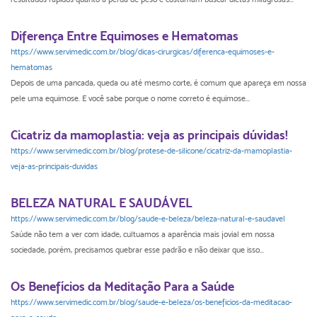
Diferença Entre Equimoses e Hematomas
https://www.servimedic.com.br/blog/dicas-cirurgicas/diferenca-equimoses-e-
hematomas
Depois de uma pancada, queda ou até mesmo corte, é comum que apareça em nossa
pele uma equimose. E você sabe porque o nome correto é equimose...
Cicatriz da mamoplastia: veja as principais dúvidas!
https://www.servimedic.com.br/blog/protese-de-silicone/cicatriz-da-mamoplastia-
veja-as-principais-duvidas
BELEZA NATURAL E SAUDÁVEL
https://www.servimedic.com.br/blog/saude-e-beleza/beleza-natural-e-saudavel
Saúde não tem a ver com idade, cultuamos a aparência mais jovial em nossa
sociedade, porém, precisamos quebrar esse padrão e não deixar que isso...
Os Benefícios da Meditação Para a Saúde
https://www.servimedic.com.br/blog/saude-e-beleza/os-beneficios-da-meditacao-