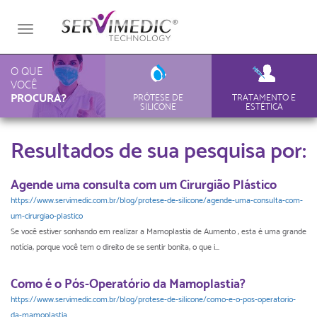
Toggle
navigation
O QUE
VOCÊ
PROCURA?
PRÓTESE DE
TRATAMENTO E
SILICONE
ESTÉTICA
Resultados de sua pesquisa por:
Agende uma consulta com um Cirurgião Plástico
https://www.servimedic.com.br/blog/protese-de-silicone/agende-uma-consulta-com-
um-cirurgiao-plastico
Se você estiver sonhando em realizar a Mamoplastia de Aumento , esta é uma grande
notícia, porque você tem o direito de se sentir bonita, o que i...
Como é o Pós-Operatório da Mamoplastia?
https://www.servimedic.com.br/blog/protese-de-silicone/como-e-o-pos-operatorio-
da-mamoplastia