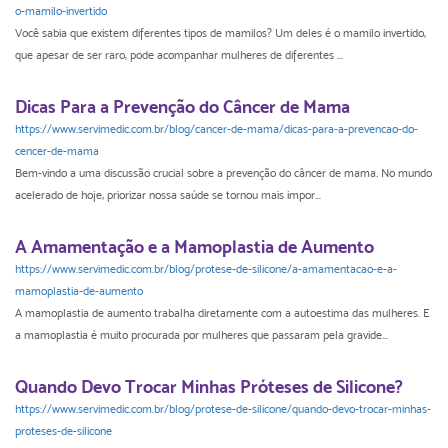
o-mamilo-invertido
Você sabia que existem diferentes tipos de mamilos? Um deles é o mamilo invertido,
que apesar de ser raro, pode acompanhar mulheres de diferentes ...
Dicas Para a Prevenção do Câncer de Mama
https://www.servimedic.com.br/blog/cancer-de-mama/dicas-para-a-prevencao-do-
cencer-de-mama
Bem-vindo a uma discussão crucial sobre a prevenção do câncer de mama. No mundo
acelerado de hoje, priorizar nossa saúde se tornou mais impor...
A Amamentação e a Mamoplastia de Aumento
https://www.servimedic.com.br/blog/protese-de-silicone/a-amamentacao-e-a-
mamoplastia-de-aumento
A mamoplastia de aumento trabalha diretamente com a autoestima das mulheres. E
a mamoplastia é muito procurada por mulheres que passaram pela gravide...
Quando Devo Trocar Minhas Próteses de Silicone?
https://www.servimedic.com.br/blog/protese-de-silicone/quando-devo-trocar-minhas-
proteses-de-silicone