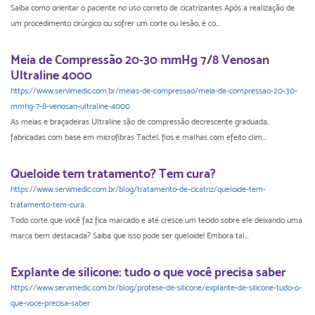
Saiba como orientar o paciente no uso correto de cicatrizantes Após a realização de
um procedimento cirúrgico ou sofrer um corte ou lesão, é co...
Meia de Compressão 20-30 mmHg 7/8 Venosan
Ultraline 4000
https://www.servimedic.com.br/meias-de-compressao/meia-de-compressao-20-30-
mmhg-7-8-venosan-ultraline-4000
As meias e braçadeiras Ultraline são de compressão decrescente graduada,
fabricadas com base em microﬁbras Tactel, ﬁos e malhas com efeito clim...
Queloide tem tratamento? Tem cura?
https://www.servimedic.com.br/blog/tratamento-de-cicatriz/queloide-tem-
tratamento-tem-cura
Todo corte que você faz fica marcado e até cresce um tecido sobre ele deixando uma
marca bem destacada? Saiba que isso pode ser queloide! Embora tal...
Explante de silicone: tudo o que você precisa saber
https://www.servimedic.com.br/blog/protese-de-silicone/explante-de-silicone-tudo-o-
que-voce-precisa-saber