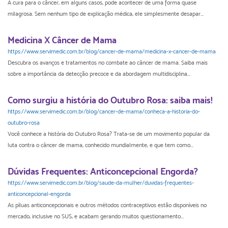
A cura para o câncer, em alguns casos, pode acontecer de uma forma quase
milagrosa. Sem nenhum tipo de explicação médica, ele simplesmente desapar...
Medicina X Câncer de Mama
https://www.servimedic.com.br/blog/cancer-de-mama/medicina-x-cancer-de-mama
Descubra os avanços e tratamentos no combate ao câncer de mama. Saiba mais
sobre a importância da detecção precoce e da abordagem multidisciplina...
Como surgiu a história do Outubro Rosa: saiba mais!
https://www.servimedic.com.br/blog/cancer-de-mama/conheca-a-historia-do-
outubro-rosa
Você conhece a história do Outubro Rosa? Trata-se de um movimento popular da
luta contra o câncer de mama, conhecido mundialmente, e que tem como...
Dúvidas Frequentes: Anticoncepcional Engorda?
https://www.servimedic.com.br/blog/saude-da-mulher/duvidas-frequentes-
anticoncepcional-engorda
As píluas anticoncepcionais e outros métodos contraceptivos estão disponíveis no
mercado, inclusive no SUS, e acabam gerando muitos questionamento...