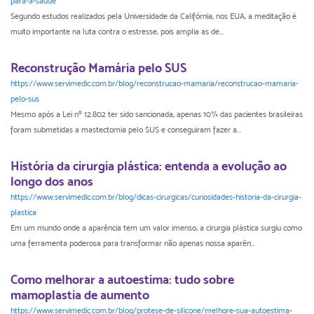
para-a-saude
Segundo estudos realizados pela Universidade da Califórnia, nos EUA, a meditação é
muito importante na luta contra o estresse, pois amplia as de...
Reconstrução Mamária pelo SUS
https://www.servimedic.com.br/blog/reconstrucao-mamaria/reconstrucao-mamaria-
pelo-sus
Mesmo após a Lei nº 12.802 ter sido sancionada, apenas 10% das pacientes brasileiras
foram submetidas a mastectomia pelo SUS e conseguiram fazer a...
História da cirurgia plástica: entenda a evolução ao
longo dos anos
https://www.servimedic.com.br/blog/dicas-cirurgicas/curiosidades-historia-da-cirurgia-
plastica
Em um mundo onde a aparência tem um valor imenso, a cirurgia plástica surgiu como
uma ferramenta poderosa para transformar não apenas nossa aparên...
Como melhorar a autoestima: tudo sobre
mamoplastia de aumento
https://www.servimedic.com.br/blog/protese-de-silicone/melhore-sua-autoestima-