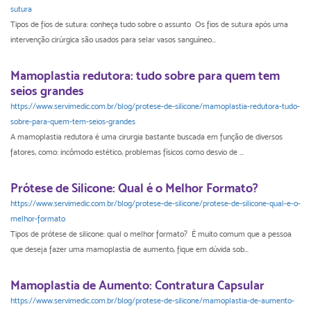
sutura
Tipos de fios de sutura: conheça tudo sobre o assunto Os fios de sutura após uma
intervenção cirúrgica são usados para selar vasos sanguíneo...
Mamoplastia redutora: tudo sobre para quem tem
seios grandes
https://www.servimedic.com.br/blog/protese-de-silicone/mamoplastia-redutora-tudo-
sobre-para-quem-tem-seios-grandes
A mamoplastia redutora é uma cirurgia bastante buscada em função de diversos
fatores, como: incômodo estético, problemas físicos como desvio de ...
Prótese de Silicone: Qual é o Melhor Formato?
https://www.servimedic.com.br/blog/protese-de-silicone/protese-de-silicone-qual-e-o-
melhor-formato
Tipos de prótese de silicone: qual o melhor formato? É muito comum que a pessoa
que deseja fazer uma mamoplastia de aumento, fique em dúvida sob...
Mamoplastia de Aumento: Contratura Capsular
https://www.servimedic.com.br/blog/protese-de-silicone/mamoplastia-de-aumento-