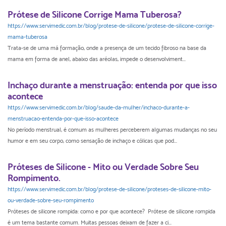
Prótese de Silicone Corrige Mama Tuberosa?
https://www.servimedic.com.br/blog/protese-de-silicone/protese-de-silicone-corrige-
mama-tuberosa
Trata-se de uma má formação, onde a presença de um tecido fibroso na base da
mama em forma de anel, abaixo das aréolas, impede o desenvolviment...
Inchaço durante a menstruação: entenda por que isso
acontece
https://www.servimedic.com.br/blog/saude-da-mulher/inchaco-durante-a-
menstruacao-entenda-por-que-isso-acontece
No período menstrual, é comum as mulheres perceberem algumas mudanças no seu
humor e em seu corpo, como sensação de inchaço e cólicas que pod...
Próteses de Silicone - Mito ou Verdade Sobre Seu
Rompimento.
https://www.servimedic.com.br/blog/protese-de-silicone/proteses-de-silicone-mito-
ou-verdade-sobre-seu-rompimento
Próteses de silicone rompida: como e por que acontece? Prótese de silicone rompida
é um tema bastante comum. Muitas pessoas deixam de fazer a ci...