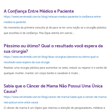
A Confiança Entre Médico e Paciente
https://www.servimedic.com.br/blog/relacao-medico-paciente/a-confianca-entre-
medico-e-paciente
No momento da primeira consulta já dá para se ter uma noção se o cirurgião plástico
que escolheu é de confiança. Mas fique atenta em outras ...
Péssimo ou ótimo? Qual o resultado você espera da
sua cirurgia?
https://www.servimedic.com.br/blog/dicas-cirurgicas/pessimo-ou-otimo-qual-o-
resultado-voce-espera-da-sua-cirurgia
Realizar uma cirurgia plástica para aumentar os seios, reduzir ou reparar é o sonho de
qualquer mulher, manter um corpo bonito e saudável é muito ...
Sabia que o Câncer de Mama Não Possui Uma Única
Causa?
https://www.servimedic.com.br/blog/cancer-de-mama/sabia-que-o-cencer-de-mama-
nao-possui-uma-unica-causa
O câncer de mama é um tópico que chamou a atenção de pesquisadores, médicos e