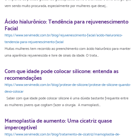
vem sendo muito procurada, especialmente por mulheres que desej...
Ácido hialurônico: Tendência para rejuvenescimento
Facial
https://www.servimedic.com.br/blog/rejuvenescimento-facial/acido-hialuronico-
tendencia-para-rejuvenescimento-facial
Muitas mulheres tem recorrido ao preenchimento com ácido hialurônico para manter
uma aparência rejuvenescida e livre de sinais da idade. O trata...
Com que idade pode colocar silicone: entenda as
recomendações
https://www.servimedic.com.br/blog/protese-de-silicone/protese-de-silicone-quando-
devo-colocar
Saber com que idade pode colocar silicone é uma dúvida bastante frequente entre
as mulheres jovens que cogitam fazer a cirurgia. A mamoplasti...
Mamoplastia de aumento: Uma cicatriz quase
imperceptível
https://www.servimedic.com.br/blog/tratamento-de-cicatriz/mamoplastia-de-