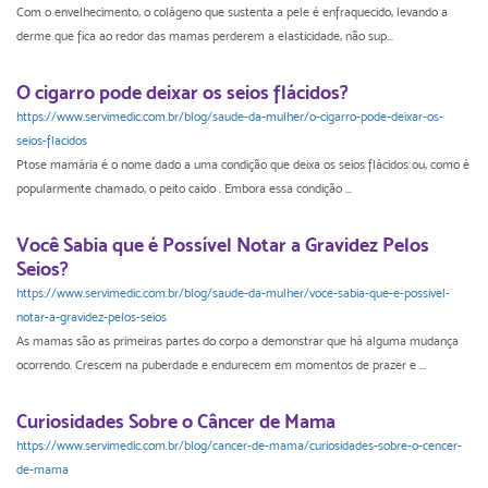
Com o envelhecimento, o colágeno que sustenta a pele é enfraquecido, levando a
derme que fica ao redor das mamas perderem a elasticidade, não sup...
O cigarro pode deixar os seios flácidos?
https://www.servimedic.com.br/blog/saude-da-mulher/o-cigarro-pode-deixar-os-
seios-flacidos
Ptose mamária é o nome dado a uma condição que deixa os seios flácidos ou, como é
popularmente chamado, o peito caído . Embora essa condição ...
Você Sabia que é Possível Notar a Gravidez Pelos
Seios?
https://www.servimedic.com.br/blog/saude-da-mulher/voce-sabia-que-e-possivel-
notar-a-gravidez-pelos-seios
As mamas são as primeiras partes do corpo a demonstrar que há alguma mudança
ocorrendo. Crescem na puberdade e endurecem em momentos de prazer e ...
Curiosidades Sobre o Câncer de Mama
https://www.servimedic.com.br/blog/cancer-de-mama/curiosidades-sobre-o-cencer-
de-mama