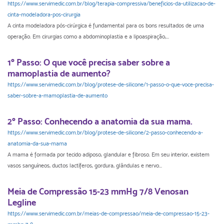
https://www.servimedic.com.br/blog/terapia-compressiva/beneficios-da-utilizacao-de-
cinta-modeladora-pos-cirurgia
A cinta modeladora pós-cirúrgica é fundamental para os bons resultados de uma
operação. Em cirurgias como a abdominoplastia e a lipoaspiração,...
1º Passo: O que você precisa saber sobre a
mamoplastia de aumento?
https://www.servimedic.com.br/blog/protese-de-silicone/1-passo-o-que-voce-precisa-
saber-sobre-a-mamoplastia-de-aumento
2º Passo: Conhecendo a anatomia da sua mama.
https://www.servimedic.com.br/blog/protese-de-silicone/2-passo-conhecendo-a-
anatomia-da-sua-mama
A mama é formada por tecido adiposo, glandular e fibroso. Em seu interior, existem
vasos sanguíneos, ductos lactíferos, gordura, glândulas e nervo...
Meia de Compressão 15-23 mmHg 7/8 Venosan
Legline
https://www.servimedic.com.br/meias-de-compressao/meia-de-compressao-15-23-