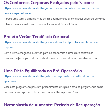
Os Contornos Corporais Realçados pelo Silicone
https://www.servimedic.com.br/blog/contornos-corporais/os-contornos-corporais-
realcados-pelo-silicone
Parece uma tarefa simples, mas definir o tamanho de silicone ideal depende de vários
fatores e a opinião de um profissional sempre deve ser levada e...
Projeto Verão: Tendência Corporal
https://www.servimedic.com.br/blog/saude-da-mulher/projeto-verao-tendencia-
corporal
Com o verão chegando, a corrida para as academias e uma dieta controlada
começam a fazer parte do dia a dia das mulheres que desejam mostrar um corp...
Uma Dieta Equilibrada no Pré-Operatório
https://www.servimedic.com.br/blog/dicas-cirurgicas/dieta-equilibrada-no-pre-
operatorio
Você está programado para um procedimento cirúrgico e está se perguntando como
preparar seu corpo para obter o melhor resultado possível? Não ...
Mamoplastia de Aumento: Período de Recuperação